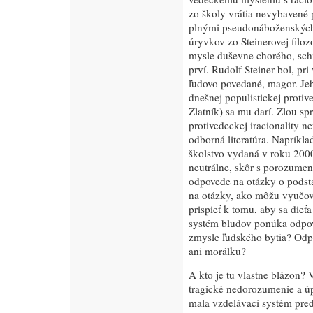
zo školy vrátia nevybavené p
plnými pseudonáboženských m
úryvkov zo Steinerovej filoz
mysle duševne chorého, schi
prví. Rudolf Steiner bol, pr
ľudovo povedané, magor. Jeh
dnešnej populistickej protiv
Zlatník) sa mu darí. Zlou sp
protivedeckej iracionality ne
odborná literatúra. Napríkl
školstvo vydaná v roku 2000
neutrálne, skôr s porozumení
odpovede na otázky o podsta
na otázky, ako môžu vyučova
prispieť k tomu, aby sa dieť
systém bludov ponúka odpov
zmysle ľudského bytia? Odp
ani morálku?
A kto je tu vlastne blázon? 
tragické nedorozumenie a úp
mala vzdelávací systém pre