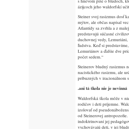
s hnevom píše o bludoch, kt
ázijcoch jeho waldorfskí učit
Steiner svoj rasizmus dosť 
mýtov, ale občas napísal ve
Atlantídy sa zvrhla a z malej 
predstavujú súčasné civilizo
duchovnej vedy, Lemuriáni, 
ľudstva. Keď si predstavíme,
Lemuriánov a ďalšie dve prí
počet sedem.“
Steinerov bludný rasizmus 
nacistického rasizmu, ale urč
príbuzných v iracionálnom s
.ani tá škola nie je nevinná
Waldorfská škola môže v nie
rodičov i deti príjemne. W
izolovať od pseudonábožensk
od Steinerovej antropozofie
indoktrinovaní jej pedagógov
vychovávajú deti, v jej blud