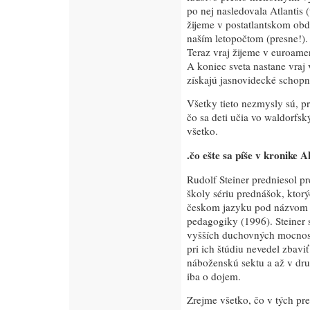
po nej nasledovala Atlantis 
žijeme v postatlantskom obd
naším letopočtom (presne!).
Teraz vraj žijeme v euroame
A koniec sveta nastane vraj
získajú jasnovidecké schopn
Všetky tieto nezmysly sú, p
čo sa deti učia vo waldorfský
všetko.
.čo ešte sa píše v kronike 
Rudolf Steiner predniesol pr
školy sériu prednášok, ktorý
českom jazyku pod názvom 
pedagogiky (1996). Steiner
vyšších duchovných mocností
pri ich štúdiu nevedel zbavi
náboženskú sektu a až v dru
iba o dojem.
Zrejme všetko, čo v tých pr