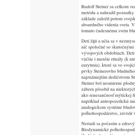
Rudolf Steiner sa celkom v
metódu a nahradil poznatky
základe založil potom svojs
absurdného videnia sveta. V
tomuto čudesnému svetu blu
Deti žijú a učia sa v nezmy
nič spoločné so skutočnými
vývojových obdobiach. Deti
väčšie i menšie rituály (k ni
eurytmia), ktoré sa vo svoji
prvky Steinerovho bludného 
najznámejším dedičstvom Ste
Steiner bol nesmierne plodný
záberu pôsobil na niektorých
ako renesančnosť mýtickej f
napríklad antropozofickú me
analogickom systéme bludov
poľnohospodárstvo, závislé vr
Neriadi sa počasím a zdrav
Biodynamické poľnohospodár