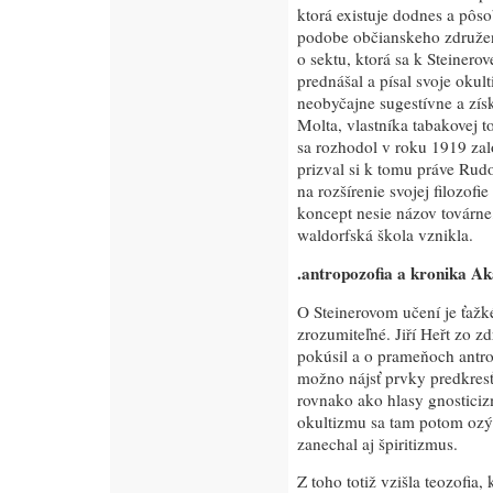
ktorá existuje dodnes a pôs
podobe občianskeho združeni
o sektu, ktorá sa k Steinerove
prednášal a písal svoje okul
neobyčajne sugestívne a získ
Molta, vlastníka tabakovej t
sa rozhodol v roku 1919 zalo
prizval si k tomu práve Rudo
na rozšírenie svojej filozof
koncept nesie názov továrne
waldorfská škola vznikla.
.antropozofia a kronika A
O Steinerovom učení je ťažk
zrozumiteľné. Jiří Heřt zo z
pokúsil a o prameňoch antro
možno nájsť prvky predkresť
rovnako ako hlasy gnosticizm
okultizmu sa tam potom ozýv
zanechal aj špiritizmus.
Z toho totiž vzišla teozofia