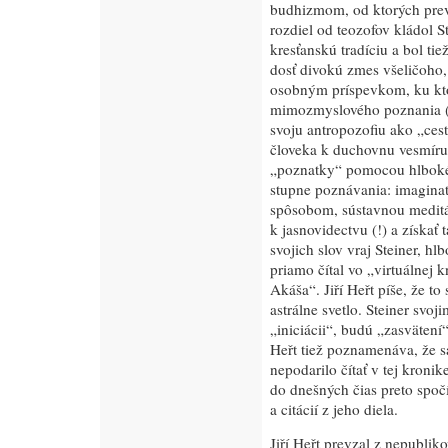
budhizmom, od ktorých prev
rozdiel od teozofov kládol 
kresťanskú tradíciu a bol ti
dosť divokú zmes všeličoho
osobným príspevkom, ku kto
mimozmyslového poznania (ro
svoju antropozofiu ako „ces
človeka k duchovnu vesmíru“
„poznatky“ pomocou hlbokého
stupne poznávania: imaginatí
spôsobom, sústavnou meditá
k jasnovidectvu (!) a získať 
svojich slov vraj Steiner, 
priamo čítal vo „virtuálnej 
Akáša“. Jiří Heřt píše, že t
astrálne svetlo. Steiner svo
„iniciácii“, budú „zasväten
Heřt tiež poznamenáva, že s
nepodarilo čítať v tej kroni
do dnešných čias preto spoč
a citácií z jeho diela.
Jiří Heřt prevzal z nepubli