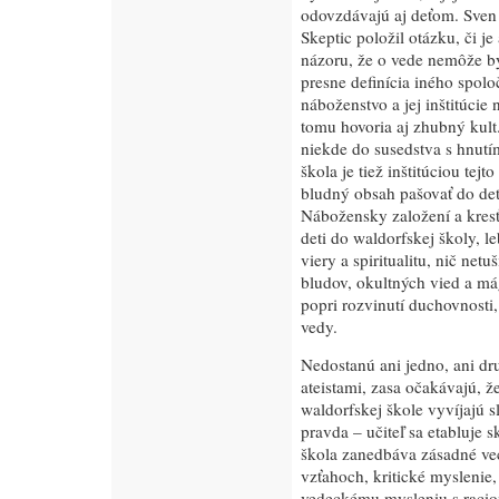
odovzdávajú aj deťom. Sven
Skeptic položil otázku, či j
názoru, že o vede nemôže by
presne definícia iného spol
náboženstvo a jej inštitúcie
tomu hovoria aj zhubný kult
niekde do susedstva s hnut
škola je tiež inštitúciou tejto
bludný obsah pašovať do de
Nábožensky založení a kresť
deti do waldorfskej školy, 
viery a spiritualitu, nič netu
bludov, okultných vied a mág
popri rozvinutí duchovnosti,
vedy.
Nedostanú ani jedno, ani dr
ateistami, zasa očakávajú, že
waldorfskej škole vyvíjajú s
pravda – učiteľ sa etabluje 
škola zanedbáva zásadné vec
vzťahoch, kritické myslenie,
vedeckému mysleniu s racio