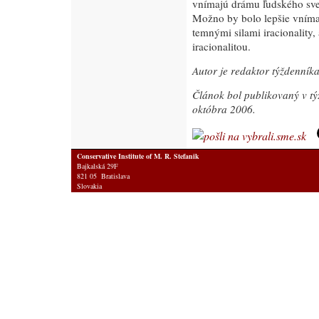
vnímajú drámu ľudského svet
Možno by bolo lepšie vníma
temnými silami iracionality,
iracionalitou.
Autor je redaktor týždenník
Článok bol publikovaný v t
októbra 2006.
Conservative Institute of M. R. Stefanik
Bajkalská 29F
821 05 Bratislava
Slovakia