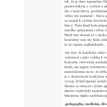
tak, že je dnes najstarším č
predovšetkým z vyšších a ak 
ide o našu hlavu, pochádzam
vôbec nič namietať – hlava 
sa naspäť k vyšším živočích
hlavy. Naša hruď bola pripoj
natoľko spriaznená s ríšou z
Hruď sme dostali až v nesk
končatiny sme my ľudia získ
to sú orgány najľudskejšie...
Ale tým, že katolícka cirke
vedomosť o jeho vzťahu k ve
končatín, odovzdala nasled
hrudi, ale najmä vedomosti o 
materializmus na to, že lebk
je v skutočnosti tvorkyňou m
vývoji. Zvlášť dnešný učiteľ
Steiner sa obracal s týmto a
dnešní waldorfskí nasledovn
blúznenia nijako nedištancuj
.pedagogika, medicína, diva