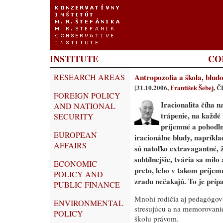
INSTITUTE
CO
RESEARCH AREAS
Antropozofia a škola, bludo
[31.10.2006,
František Šebej
, 
FOREIGN POLICY
Iracionalita číha 
AND NATIONAL
trápenie, na každé
SECURITY
príjemné a pohodln
EUROPEAN
iracionálne bludy, napríklad
AFFAIRS
sú natoľko extravagantné, ž
subtílnejšie, tvária sa mil
ECONOMIC
preto, lebo v takom príje
POLICY AND
zradu nečakajú. To je príp
PUBLIC FINANCE
Mnohí rodičia aj pedagógovia
ENVIRONMENTAL
stresujúcu a na memorovan
POLICY
školu právom.