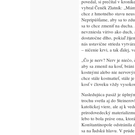
povedal, si prečítal v kronik
vybral Čeněk Zlatník: „Máme
chce z hmotného stavu neus
Nepripúšťame, aby sa to zduc
sa to chce zmeniť na ducha. 
nevzniesla vírivo ako duch, 
dostatočne dlho, pokiaľ žije
nás ustavične strieda vytvára
– ničenie krvi, a tak ďalej
„Čo je nerv? Nerv je niečo, 
aby sa zmenil na kosť, bráni 
kostnými alebo nie nervovým
chce stále kostnatieť, stále 
kosť v človeku vždy vysoko
Nasledujúca pasáž je úplný
trochu svetla aj do Steinero
katolíckej viere, ale aj k ve
prírodovedecký materializmu
lebo to bola práve ona, ktor
Konštantínopole odstránila d
sa na ľudskú hlavu. V prúde 