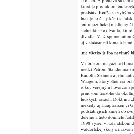
školách. A predáva sa tam a
ktorá je produktom čudesný
predstáv. Keďže sa vyhýba v
inak je to čistý kšeft s ľud
antropozofickej medicíny či 
steineriánske divadlo, ktoré
divadla. V už spomenutom 
aj v súčasnosti konajú letné
.nie všetko je iba nevinný b
V nórskom magazíne Humanis
medzi Petrom Staudenmaiero
Rudolfa Steinera a jeho an
Waagem, ktorý Steinera bránil
rokov verejným hovorcom jed
prínosom teozofie do okultný
ľudských rasách. Doktrínu „
niekedy aj Hauptrassen či Gr
podstatnejších zmien do svoj
delenie a tieto domnelé ľud
1998 vyšiel v holandskom d
waldorfskej školy s názvom