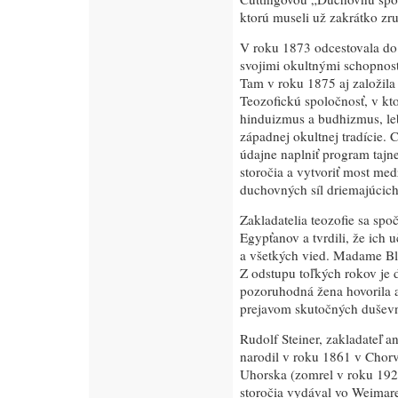
ktorú museli už zakrátko zr
V roku 1873 odcestovala do
svojimi okultnými schopnosť
Tam v roku 1875 aj založil
Teozofickú spoločnosť, v kt
hinduizmus a budhizmus, leb
západnej okultnej tradície. 
údajne naplniť program tajn
storočia a vytvoriť most m
duchovných síl driemajúcich
Zakladatelia teozofie sa spoč
Egypťanov a tvrdili, že ich 
a všetkých vied. Madame Bl
Z odstupu toľkých rokov je d
pozoruhodná žena hovorila 
prejavom skutočných dušev
Rudolf Steiner, zakladateľ a
narodil v roku 1861 v Chor
Uhorska (zomrel v roku 192
storočia vydával vo Weimar