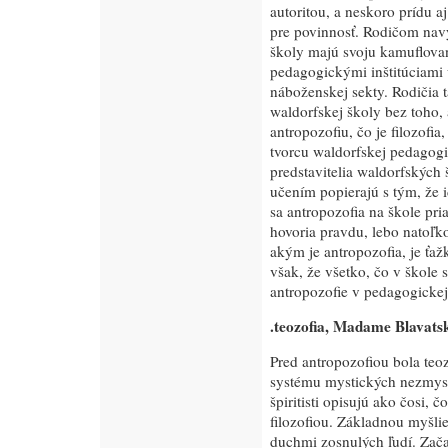
autoritou, a neskoro prídu a
pre povinnosť. Rodičom nav
školy majú svoju kamuflova
pedagogickými inštitúciami u
náboženskej sekty. Rodičia 
waldorfskej školy bez toho, 
antropozofiu, čo je filozofia
tvorcu waldorfskej pedagog
predstavitelia waldorfských 
učením popierajú s tým, že id
sa antropozofia na škole pri
hovoria pravdu, lebo natoľko
akým je antropozofia, je ťaž
však, že všetko, čo v škole s
antropozofie v pedagogickej
.teozofia, Madame Blavatsk
Pred antropozofiou bola teoz
systému mystických nezmyslo
špiritisti opisujú ako čosi,
filozofiou. Základnou myšli
duchmi zosnulých ľudí. Zača