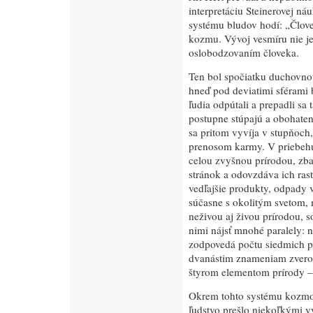
interpretáciu Steinerovej náu
systému bludov hodí: „Člove
kozmu. Vývoj vesmíru nie j
oslobodzovaním človeka.
Ten bol spočiatku duchovnou
hneď pod deviatimi sférami
ľudia odpútali a prepadli sa
postupne stúpajú a obohaten
sa pritom vyvíja v stupňoch
prenosom karmy. V priebehu t
celou zvyšnou prírodou, zba
stránok a odovzdáva ich rast
vedľajšie produkty, odpady v
súčasne s okolitým svetom, m
neživou aj živou prírodou, 
nimi nájsť mnohé paralely: 
zodpovedá počtu siedmich pl
dvanástim znameniam zverok
štyrom elementom prírody –
Okrem tohto systému kozmolo
ľudstvo prešlo niekoľkými 