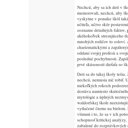
Nechcú, aby sa ich deti v ško
memorovali, nechcú, aby škol
vyskytne v ponuke škôl taká
učiteľa, učivo skôr postave
zozname detailných faktov, 
akéhokoľvek stresujúceho t
mnohých rodičov to osloví. 
charizmatickými a zapáleným
oddaní svojej profesii a svoj
posledné pochybnosti. Zapíš
prvé skúsenosti dieťaťa so š
Deti sa do takej školy tešia
nechcú, nemusia nič robiť.
niekoľkých rokoch podozreni
dostáva namiesto skutočného
mytológie a úplných nezmyslo
waldorfskej škole neexistujú
vytlačené čierne na bielom. D
všimnú i to, že sa v ich pot
schopnosť kritickej analýzy,
zabalené do rozprávkových 