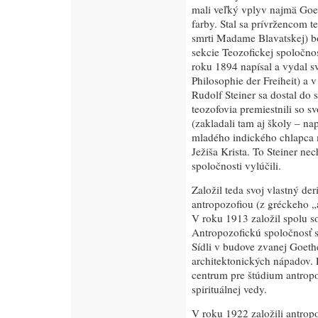
mali veľký vplyv najmä Goe
farby. Stal sa prívržencom t
smrti Madame Blavatskej) b
sekcie Teozofickej spoločno
roku 1894 napísal a vydal s
Philosophie der Freiheit) a 
Rudolf Steiner sa dostal do 
teozofovia premiestnili so s
(zakladali tam aj školy – na
mladého indického chlapca 
Ježiša Krista. To Steiner ne
spoločnosti vylúčili.
Založil teda svoj vlastný de
antropozofiou (z gréckeho „
V roku 1913 založil spolu so
Antropozofickú spoločnosť 
Sídli v budove zvanej Goet
architektonických nápadov.
centrum pre štúdium antrop
spirituálnej vedy.
V roku 1922 založili antropo