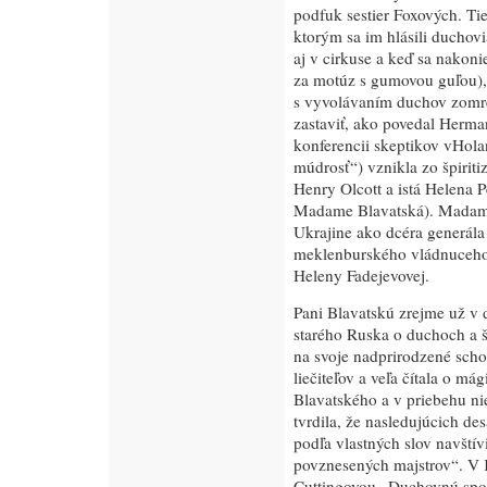
podfuk sestier Foxových. Ti
ktorým sa im hlásili duchovi
aj v cirkuse a keď sa nakoni
za motúz s gumovou guľou), b
s vyvolávaním duchov zomret
zastaviť, ako povedal Herma
konferencii skeptikov vHola
múdrosť“) vznikla zo špiriti
Henry Olcott a istá Helena 
Madame Blavatská). Madame
Ukrajine ako dcéra generál
meklenburského vládnuceho 
Heleny Fadejevovej.
Pani Blavatskú zrejme už v 
starého Ruska o duchoch a š
na svoje nadprirodzené sch
liečiteľov a veľa čítala o má
Blavatského a v priebehu ni
tvrdila, že nasledujúcich des
podľa vlastných slov navštív
povznesených majstrov“. V K
Cuttingovou „Duchovnú spo